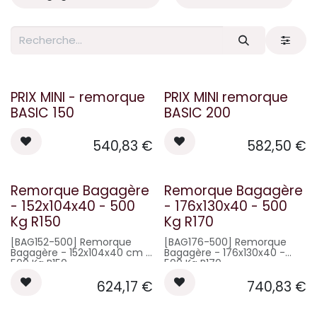
PRIX MINI - remorque
PRIX MINI remorque
BASIC 150
BASIC 200
540,83
€
582,50
€
Remorque Bagagère
Remorque Bagagère
- 152x104x40 - 500
- 176x130x40 - 500
Kg R150
Kg R170
[BAG152-500] Remorque
[BAG176-500] Remorque
Bagagère - 152x104x40 cm -
Bagagère - 176x130x40 -
500 Kg R150
500 Kg R170
Remorque basculante
Remorque basculante
624,17
€
740,83
€
Châssis mécano-soudé et
Châssis mécano-soudé et
galvanisé à chaud avec
galvanisé à chaud avec
traverses de renfort anti-
traverses de renfort anti-
vibrations
vibrations