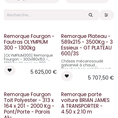
BIENTÔT DISPO !
Remorque Fourgon -
Remorque Plateau -
Fautras OLYMPIUM
589x215 - 3500Kg - 3
300 - 1300kg
Essieux - GT PLATEAU
600/3S
[OLYMPIUM300] Remorque
Fourgon - 300x180x153 -
Châssis mécanosoudé
1300 Kg Olympium 300
galvanisé à chaud
Remorque fourgon
Plancher bois antidérapant
5 625,00
€
Châssis soudé galvanisé à
Arrimage intégré dans le
chaud avec traverses de
5 707,50
€
châssis
renfort
Essieu galvanisé à
Plancher bois antidérapant
suspension intégrée
Caisse polyester
Freinage par inertie à recul
monocoque
automatique
Remorque Fourgon
Remorque porte
Double portes battantes
Trappes intégrées pour
Garde-boue plastique fixé
Toit Polyester - 313 x
voiture BRIAN JAMES
rampes
en 3 points sur le châssis
Roue jockey de série
164 x 201 - 2000 Kg -
A TRANSPORTER -
Tête d'attelage freinée
Feux 6 fonctions protégés
KNOTT + Antivol
Pont/Porte - Parois
4.50 x 2.10 m
dans la traverse arrière
Support de prise
De série : treuil support de
Alu