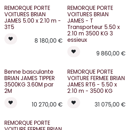
tôle acier perforée, anti-
Poids : 962 kg
REMORQUE PORTE
REMORQUE PORTE
glisse, aux trous ovales
Charge utile : 2538 kg
Galvanisée au chaud,
Essieux : 2 x 1800 Kg freinés
VOITURES BRIAN
VOITURES BRIAN
anticorrosion
Dimensions utile : 365 x 171,5
JAMES 5.00 x 2.10 m -
JAMES - T
x 30 cm
PTAC : 3500 Kg
Roues : 195/50 R13C
3T5
Transporteur 5.50 x
PV: 990
2.10 m 3500 KG 3
Essieux : 3 x 1350 Kg freinés
Dimensions caisse : 580 + 20
essieux
8 180,00
€
x 200 cm
Roues : 195/55 R10C (Support
roue de secours intégré sur
9 860,00
€
façade avant)
FIN DE SERIE !
Benne basculante
REMORQUE PORTE
BRIAN JAMES TIPPER
VOITURE FERMEE BRIAN
3500KG 3.60M par
JAMES RT6 - 5.50 x
2M
2.10 m - 3500 KG
10 270,00
€
31 075,00
€
REMORQUE PORTE
VOITURE FERMEE BRIAN