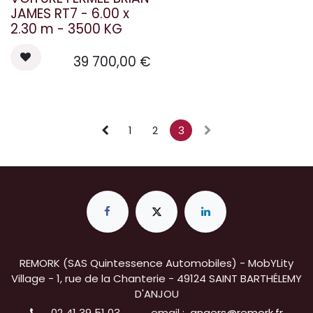
JAMES RT7 - 6.00 x
2.30 m - 3500 KG
39 700,00
€
1
2
3
REMORK (SAS Quintessence Automobiles) - MobYLity
Village - 1, rue de la Chanterie - 49124 SAINT BARTHÉLEMY
D'ANJOU
02 41 39 51 03
email :
angers@remork.fr