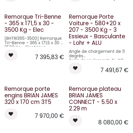
cm
Porte arrière : pont/porte alu
Dimensions de passage
Épuisé
Remorque Tri-Benne
Remorque Porte
ouverture arrière : 163 x 187
cm
- 365 x 171,5 x 30 -
Voiture - 580+20 x
Roues : 185/70R13
3500 Kg - Elec
207 - 3500 Kg - 3
Essieux - Basculante
[BHTRI365-3500] Remorque
- Lohr + ALU
Tri-Benne - 365 x 171,5 x 30 -
3500 Kg - Electrique
Angle de chargement de 11
Commandes Hydrauliques
degrés
7 395,83
€
électrique
Train de roulement: AL-KO
Double châssis mécano-
Suspension: indépendant,
soudé et galvanisé à chaud
7 491,67
€
amortissement basé sur la
Plateau basculant 3
barre de torsion
positions grâce à un vérin à
Frein à inertie AL-KO
3 expansions avec pompe
Cadre de plancher à profiles
électrique
fermés en acier de
Ridelles alu
Remorque porte
Remorque plateau
construction renforcée et
Essieu galvanisé à
engins BRIAN JAMES
BRIAN JAMES
soudé
suspension intégrée
Superficie de transport en
Freinage par inertie à recul
320 x 170 cm 3T5
CONNECT - 5.50 x
acier perforée, anti-glisse,
automatique
2.29 m
aux trous de type LOHR,
Feux 6 fonctions protégés
galvanisée, épaisseur 3 mm
dans la traverse arrière
7 970,00
€
De série : remplissage en alu
Roue jockey automatique
8 080,00
€
texturé, treuil, roue jockey
en position axial de série
automatique
Plancher acier
Rampes de chargement :
PTAC : 3500 Kg