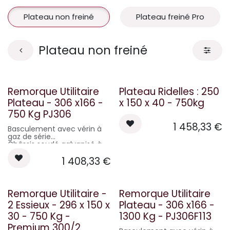
Plateau non freiné
Plateau freiné Pro
Plateau non freiné
Épuisé
Remorque Utilitaire
Plateau Ridelles : 250
Plateau - 306 x166 -
x 150 x 40 - 750kg
750 Kg PJ306
1 458,33
€
Basculement avec vérin à
gaz de série
Châssis soudé galvanisé à
chaud
1 408,33
€
Poignées d'arrimage
Feu et support de plaque
pivotant
Plancher bois antidérapant
Flèche soudée pentée et
Épuisé
Remorque Utilitaire -
Remorque Utilitaire
galvanisée à chaud
2 Essieux - 296 x 150 x
Plateau - 306 x166 -
PTAC : 750 Kg
30 - 750 Kg -
1300 Kg - PJ306F113
Charge Utile : 540 Kg
Premium 300/2
Poids à vide : 210 Kg