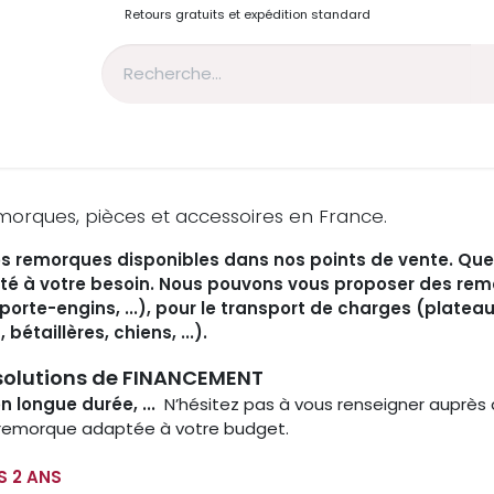
Retours gratuits et expédition standard
on
Nous connaître
Contact
Nos engagements
Groupe
Recrute
morques, pièces et accessoires en France.
os remorques disponibles dans nos points de vente. Que
té à votre besoin. Nous pouvons vous proposer des remo
rte-engins, ...), pour le transport de charges (plateaux,
taillères, chiens, ...).
solutions de FINANCEMENT
n longue durée, ...
N’hésitez pas à vous renseigner auprès 
 remorque adaptée à votre budget.
 2 ANS